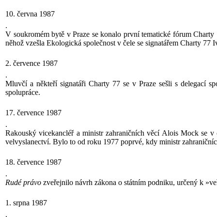
10. června 1987
.
V soukromém bytě v Praze se konalo první tematické fórum Charty 7
něhož vzešla Ekologická společnost v čele se signatářem Charty 77
2. července 1987
.
Mluvčí a někteří signatáři Charty 77 se v Praze sešli s delegac
spolupráce.
17. července 1987
.
Rakouský vicekancléř a ministr zahraničních věcí Alois Mock se v
velvyslanectví. Bylo to od roku 1977 poprvé, kdy ministr zahraničních
18. července 1987
.
Rudé právo
zveřejnilo návrh zákona o státním podniku, určený k »veř
1. srpna 1987
.