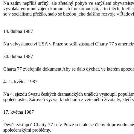
Na zatím nepříliš určitý, ale zřetelný pohyb ve smýšlení obyvatelst
vyvolala enormní zájem komunistů i nekomunistů, a to i těch, kteří 
se v socialismu přežilo, stalo se brzdou jeho dalšího rozvoje.« Řad
14. dubna 1987
.
Na velvyslanectví USA v Praze se sešli zástupci Charty 77 s ame
30. dubna 1987
.
Charta 77 zveřejnila dokument Aby se dalo dýchat, ve kterém upozorni
4.–5. května 1987
.
Na 4. sjezdu Svazu českých dramatických umělců vystoupil populárn
společnosti«. Zároveň vyzval k odchodu z veřejného života ty, kteří s
17. května 1987
.
Devět zástupců Charty 77 se v Praze setkalo se členy doprovodu aus
společenskými problémy.