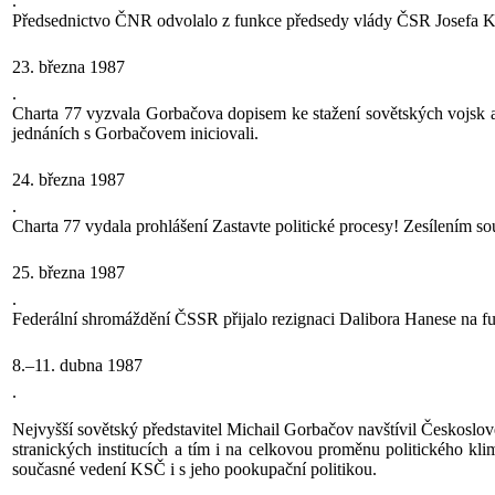
.
Předsednictvo ČNR odvolalo z funkce předsedy vlády ČSR Josefa K
23. března 1987
.
Charta 77 vyzvala Gorbačova dopisem ke stažení sovětských vojsk a 
jednáních s Gorbačovem iniciovali.
24. března 1987
.
Charta 77 vydala prohlášení Zastavte politické procesy! Zesílením so
25. března 1987
.
Federální shromáždění ČSSR přijalo rezignaci Dalibora Hanese na fu
8.–11. dubna 1987
.
Nejvyšší sovětský představitel Michail Gorbačov navštívil Českoslov
stranických institucích a tím i na celkovou proměnu politického k
současné vedení KSČ i s jeho pookupační politikou.