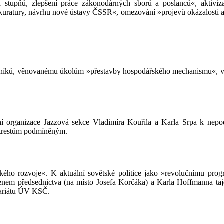
ch stupňů, zlepšení práce zákonodárných sborů a poslanců«, aktiv
okuratury, návrhu nové ústavy ČSSR«, omezování »projevů okázalosti a 
níků, věnovanému úkolům »přestavby hospodářského mechanismu«, vys
urní organizace Jazzová sekce Vladimíra Kouřila a Karla Srpa k ne
 trestům podmíněným.
ého rozvoje«. K aktuální sovětské politice jako »revolučnímu pro
členem předsednictva (na místo Josefa Korčáka) a Karla Hoffmanna
tariátu ÚV KSČ.