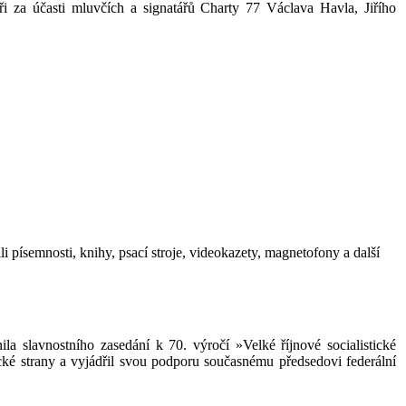
i za účasti mluvčích a signatářů Charty 77 Václava Havla, Jiřího
i písemnosti, knihy, psací stroje, videokazety, magnetofony a další
lavnostního zasedání k 70. výročí »Velké říjnové socialistické
é strany a vyjádřil svou podporu současnému předsedovi federální