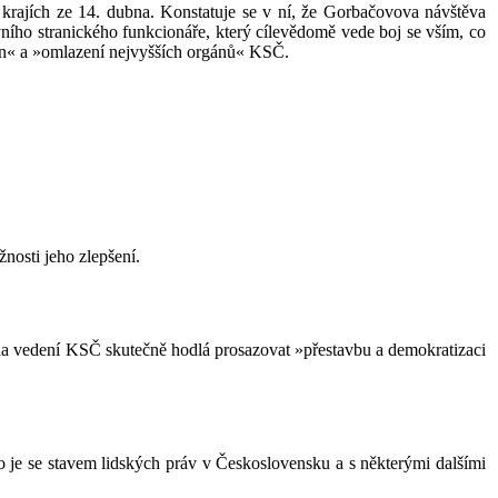
 v krajích ze 14. dubna. Konstatuje se v ní, že Gorbačovova návštěva
vního stranického funkcionáře, který cílevědomě vede boj se vším, co
změn« a »omlazení nejvyšších orgánů« KSČ.
nosti jeho zlepšení.
da vedení KSČ skutečně hodlá prosazovat »přestavbu a demokratizaci
o je se stavem lidských práv v Československu a s některými dalšími