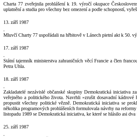
Charta 77 zveřejnila prohlášení k 19. výročí okupace Českoslovens
uplatnění a studia pro všechny bez omezení a podle schopností, vyř
13. září 1987
.
Mluvčí Charty 77 uspořádali na hřbitově v Lánech pietní akt k 50. 
17. září 1987
.
Státní tajemník ministerstva zahraničních věcí Francie a člen fran
Petra Uhla.
18. září 1987
.
Zakladatelé nezávislé občanské skupiny Demokratická iniciativa 
veřejného a politického života. Navrhli »zrušit dosavadní kádrové ř
propustit všechny politické vězně. Demokratická iniciativa se prokl
několika programových prohlášeních formulovala návrhy na reformy v
listopadu 1989 se Demokratická iniciativa, ke které se hlásilo asi dva 
25. září 1987
.