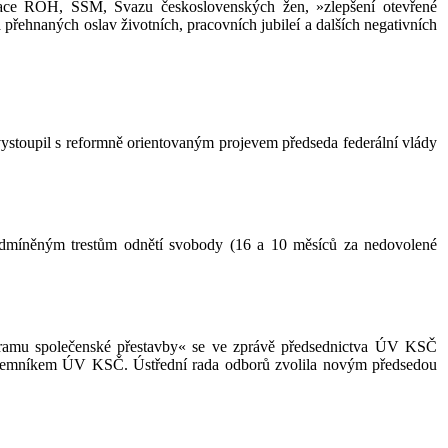
izace ROH, SSM, Svazu československých žen, »zlepšení otevřené
přehnaných oslav životních, pracovních jubileí a dalších negativních
toupil s reformně orientovaným projevem předseda federální vlády
podmíněným trestům odnětí svobody (16 a 10 měsíců za nedovolené
gramu společenské přestavby« se ve zprávě předsednictva ÚV KSČ
 tajemníkem ÚV KSČ. Ústřední rada odborů zvolila novým předsedou