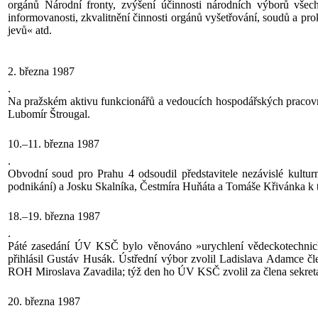
orgánů Národní fronty, zvýšení účinnosti národních výborů vše
informovanosti, zkvalitnění činnosti orgánů vyšetřování, soudů a pr
jevů« atd.
2. března 1987
.
Na pražském aktivu funkcionářů a vedoucích hospodářských pracov
Lubomír Štrougal.
10.–11. března 1987
.
Obvodní soud pro Prahu 4 odsoudil představitele nezávislé kult
podnikání) a Josku Skalníka, Čestmíra Huňáta a Tomáše Křivánka k
18.–19. března 1987
.
Páté zasedání ÚV KSČ bylo věnováno »urychlení vědeckotechnick
přihlásil Gustáv Husák. Ústřední výbor zvolil Ladislava Adamce 
ROH Miroslava Zavadila; týž den ho ÚV KSČ zvolil za člena sekre
20. března 1987