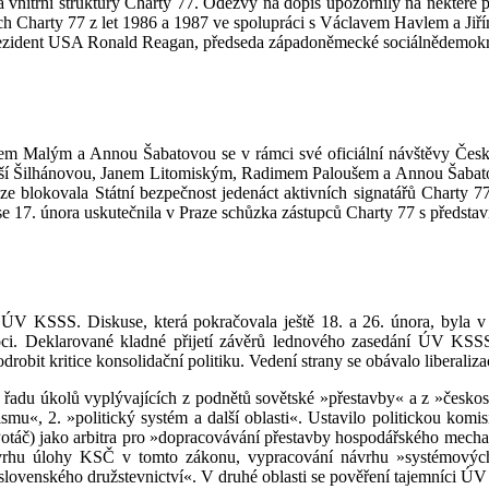
 a vnitřní struktury Charty 77. Odezvy na dopis upozornily na některé
 Charty 77 z let 1986 a 1987 ve spolupráci s Václavem Havlem a Jiřím 
ezident USA Ronald Reagan, předseda západoněmecké sociálnědemokrat
 Malým a Annou Šabatovou se v rámci své oficiální návštěvy Českos
buší Šilhánovou, Janem Litomiským, Radimem Paloušem a Annou Šabat
e blokovala Státní bezpečnost jedenáct aktivních signatářů Charty 77
 se 17. února uskutečnila v Praze schůzka zástupců Charty 77 s předst
V KSSS. Diskuse, která pokračovala ještě 18. a 26. února, byla v 
i. Deklarované kladné přijetí závěrů lednového zasedání ÚV KSSS b
robit kritice konsolidační politiku. Vedení strany se obávalo liberal
adu úkolů vyplývajících z podnětů sovětské »přestavby« a z »českosl
u«, 2. »politický systém a další oblasti«. Ustavilo politickou komis
Potáč) jako arbitra pro »dopracovávání přestavby hospodářského mecha
vrhu úlohy KSČ v tomto zákonu, vypracování návrhu »systémových o
ovenského družstevnictví«. V druhé oblasti se pověření tajemníci ÚV