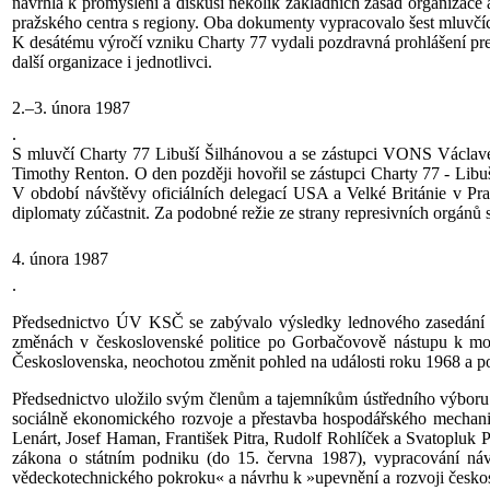
navrhla k promyšlení a diskusi několik základních zásad organizace
pražského centra s regiony. Oba dokumenty vypracovalo šest mluvčích
K desátému výročí vzniku Charty 77 vydali pozdravná prohlášení pr
další organizace i jednotlivci.
2.–3. února 1987
.
S mluvčí Charty 77 Libuší Šilhánovou a se zástupci VONS Václavem
Timothy Renton. O den později hovořil se zástupci Charty 77 - Li
V období návštěvy oficiálních delegací USA a Velké Británie v Praz
diplomaty zúčastnit. Za podobné režie ze strany represivních orgánů
4. února 1987
.
Předsednictvo ÚV KSČ se zabývalo výsledky lednového zasedání Ú
změnách v československé politice po Gorbačovově nástupu k moc
Československa, neochotou změnit pohled na události roku 1968 a pod
Předsednictvo uložilo svým členům a tajemníkům ústředního výboru ř
sociálně ekonomického rozvoje a přestavba hospodářského mechanism
Lenárt, Josef Haman, František Pitra, Rudolf Rohlíček a Svatopluk 
zákona o státním podniku (do 15. června 1987), vypracování ná
vědeckotechnického pokroku« a návrhu k »upevnění a rozvoji českosl