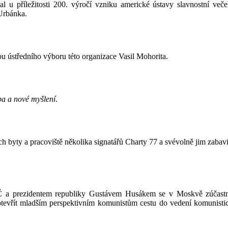
 příležitosti 200. výročí vzniku americké ústavy slavnostní večeř
Urbánka.
u ústředního výboru této organizace Vasil Mohorita.
ba a nové myšlení
.
ch byty a pracoviště několika signatářů Charty 77 a svévolně jim zabavil
 prezidentem republiky Gustávem Husákem se v Moskvě zúčastnila s
evřít mladším perspektivním komunistům cestu do vedení komunistick