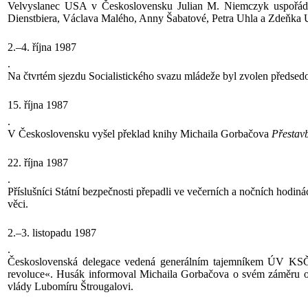
Velvyslanec USA v Československu Julian M. Niemczyk uspořádal u
Dienstbiera, Václava Malého, Anny Šabatové, Petra Uhla a Zdeňka 
2.–4. října 1987
.
Na čtvrtém sjezdu Socialistického svazu mládeže byl zvolen předsedo
15. října 1987
.
V Československu vyšel překlad knihy Michaila Gorbačova
Přestav
22. října 1987
.
Příslušníci Státní bezpečnosti přepadli ve večerních a nočních hodiná
věci.
2.–3. listopadu 1987
.
Československá delegace vedená generálním tajemníkem ÚV KSČ a
revoluce«. Husák informoval Michaila Gorbačova o svém záměru ot
vlády Lubomíru Štrougalovi.