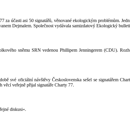
7 za účasti asi 50 signatářů, věnované ekologickým problémům. Jedním
 Ivanem Dejmalem. Společnost vydávala samizdatový Ekologický bulleti
í spolkového sněmu SRN vedenou Phillipem Jenningerem (CDU). Rozh
 době své oficiální návštěvy Československa sešel se signatářem Ch
 věcí veřejně přijal signatáře Charty 77.
ejné diskusi«.