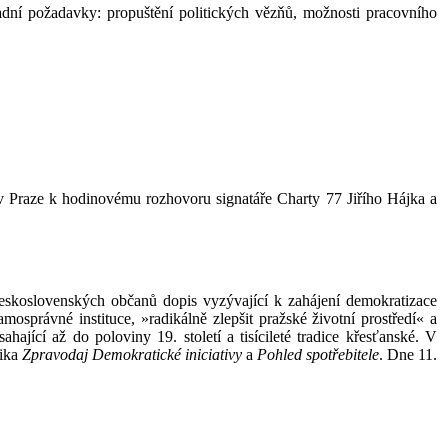
ladní požadavky: propuštění politických vězňů, možnosti pracovního
í v Praze k hodinovému rozhovoru signatáře Charty 77 Jiřího Hájka a
eskoslovenských občanů dopis vyzývající k zahájení demokratizace
mosprávné instituce, »radikálně zlepšit pražské životní prostředí« a
hající až do poloviny 19. století a tisícileté tradice křesťanské. V
dika
Zpravodaj Demokratické iniciativy
a
Pohled spotřebitele
. Dne 11.