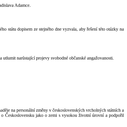
adislava Adamce.
ho státu dopisem ze stejného dne vyzvala, aby řešení této otázky na
la utlumit narůstající projevy svobodné občanské angažovanosti.
 naděje na personální změny v československých vrcholných státních a
l o Československu jako o zemi s vysokou životní úrovní a podpořil