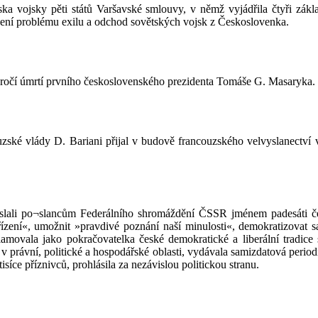
ka vojsky pěti států Varšavské smlouvy, v němž vyjádřila čtyři zák
ešení problému exilu a odchod sovětských vojsk z Českoslovenka.
výročí úmrtí prvního československého prezidenta Tomáše G. Masaryka.
couzské vlády D. Bariani přijal v budově francouzského velvyslanectv
zaslali po¬slancům Federálního shromáždění ČSSR jménem padesáti č
ízení«, umožnit »pravdivé poznání naší minulosti«, demokratizovat sa
amovala jako pokračovatelka české demokratické a liberální tradice sa
 právní, politické a hospodářské oblasti, vydávala samizdatová perio
tisíce příznivců, prohlásila za nezávislou politickou stranu.