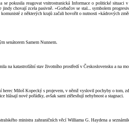
va se pokusila reagovat vnitrostranická Informace o politické situaci
se jindy chovají zcela pasivně. »Gorbačov se stal... symbolem progresi
oví komunisté z některých krajů začali hovořit o nutnosti »kádrových 
rickým senátorem Samem Nunnem.
la na katastrofální stav životního prostředí v Československu a na mož
í herec Miloš Kopecký s projevem, v němž vyslovil pochyby o tom, z
ice hlásají nové pořádky, avšak sami ztělesňují nehybnost a stagnaci.
tralského ministra zahraničních věcí Williama G. Haydena a seznámil