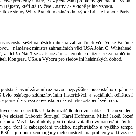
 palčivé problémy Charty 77 - především problémy generační a vztahu
Hájkem, kteří stáli v čele Charty 77 v době jejího vzniku.
ické strany Willy Brandt, mezinárodní výbor britské Labour Party a
lovenska sešel náměstek ministra zahraničních věcí Velké Británie
ovou - náměstek ministra zahraničních věcí USA John C. Whitehead.
, z nichž někteří se - ač pozváni - nemohli schůzek se zahraničními
aviteli Kongresu USA a Výboru pro sledování helsinských dohod.
podstatě první zásadní rozpravou nejvyššího mocenského orgánu o
ylo oslabeno zdůrazňováním historických a sociálních odlišností
izace poměrů v Československu a následného oslabení své moci.
ovenských specifik«. Úkoly rozdělilo do dvou oblastí: 1. »urychlení
i (ve složení Lubomír Štrougal, Karel Hoffmann, Miloš Jakeš, Jozef
nismu«. Mezi hlavní úkoly první oblasti zařadilo vypracování návrhu
pa¬tření k zabezpečení trvalého, nepřetržitého a vyššího tempa
 KSČ a jim podřízené orgány měli soustředit na problémy »aktivizace