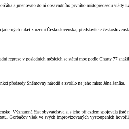
orčáka a jmenovalo do ní dosavadního prvního místopředsedu vlády L
jaderných raket z území Československa; představitele československé
udní represe v posledních měsících se státní moc podle Charty 77 snaži
nkci předsedy Sněmovny národů a zvolilo na jeho místo Jána Janíka.
ensko. Významná část obyvatelstva si s jeho příjezdem spojovala jisté
limatu. Gorbačov však ve svých improvizovaných vystoupeních hovoři