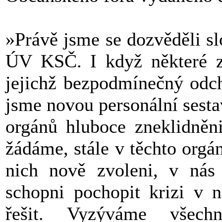
»Právě jsme se dozvěděli sl
ÚV KSČ. I když některé z
jejichž bezpodmínečný odch
jsme novou personální sesta
orgánů hluboce zneklidněni
žádáme, stále v těchto orgán
nich nově zvoleni, v nás 
schopni pochopit krizi v n
řešit. Vyzýváme všec