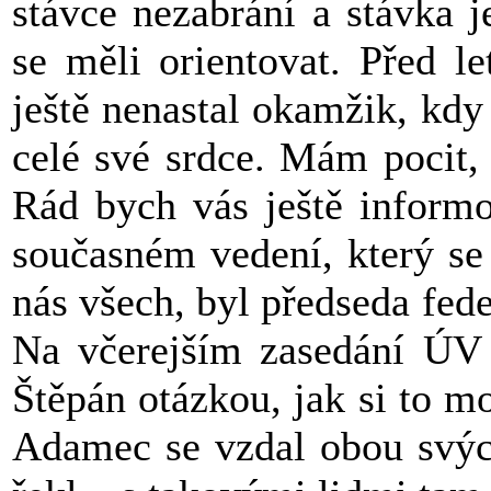
stávce nezabrání a stávka j
se měli orientovat. Před l
ještě nenastal okamžik, kdy 
celé své srdce. Mám pocit,
Rád bych vás ještě inform
současném vedení, který se
nás všech, byl předseda fed
Na včerejším zasedání ÚV 
Štěpán otázkou, jak si to m
Adamec se vzdal obou svých