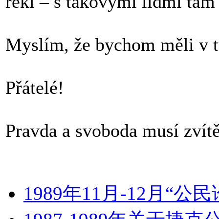
řekl – s takovými lidmi tam
Myslím, že bychom měli v t
Přátelé!
Pravda a svoboda musí zvítě
1989年11月-12月“