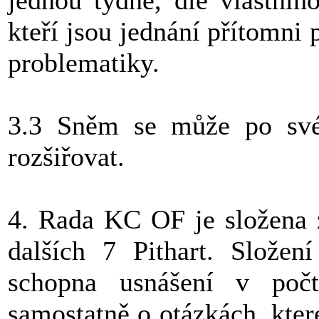
jednou týdně, dle vlastního
kteří jsou jednání přítomni
problematiky.
3.3 Sněm se může po své
rozšiřovat.
4. Rada KC OF je složena z
dalších 7 Pithart. Složen
schopna usnášení v poč
samostatně o otázkách, které