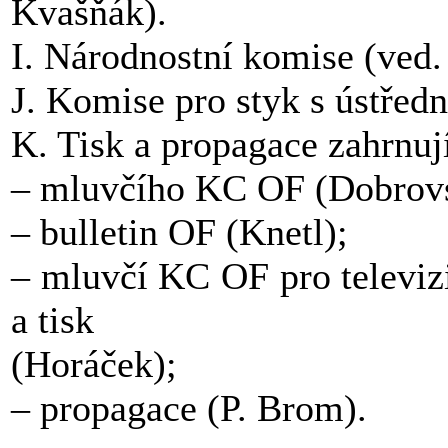
Kvašňák).
I. Národnostní komise (ved
J. Komise pro styk s ústřed
K. Tisk a propagace zahrnují
– mluvčího KC OF (Dobrov
– bulletin OF (Knetl);
– mluvčí KC OF pro televizi
a tisk
(Horáček);
– propagace (P. Brom).