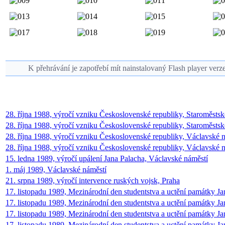
K přehrávání je zapotřebí mít nainstalovaný Flash player verz
28. října 1988, výročí vzniku Československé republiky, Staroměstsk
28. října 1988, výročí vzniku Československé republiky, Staroměstské
28. října 1988, výročí vzniku Československé republiky, Václavské n
28. října 1988, výročí vzniku Československé republiky, Václavské n
15. ledna 1989, výročí upálení Jana Palacha, Václavské náměstí
1. máj 1989, Václavské náměstí
21. srpna 1989, výročí intervence ruských vojsk, Praha
17. listopadu 1989, Mezinárodní den studentstva a uctění památky Ja
17. listopadu 1989, Mezinárodní den studentstva a uctění památky Ja
17. listopadu 1989, Mezinárodní den studentstva a uctění památky Jan
17. listopadu 1989, Mezinárodní den studentstva a uctění památky Jan