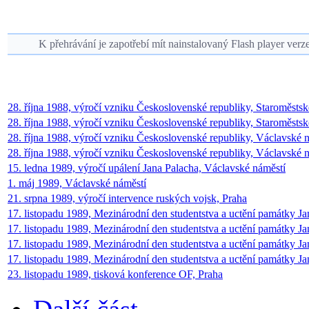
K přehrávání je zapotřebí mít nainstalovaný Flash player verz
28. října 1988, výročí vzniku Československé republiky, Staroměstsk
28. října 1988, výročí vzniku Československé republiky, Staroměstské
28. října 1988, výročí vzniku Československé republiky, Václavské n
28. října 1988, výročí vzniku Československé republiky, Václavské n
15. ledna 1989, výročí upálení Jana Palacha, Václavské náměstí
1. máj 1989, Václavské náměstí
21. srpna 1989, výročí intervence ruských vojsk, Praha
17. listopadu 1989, Mezinárodní den studentstva a uctění památky Ja
17. listopadu 1989, Mezinárodní den studentstva a uctění památky Ja
17. listopadu 1989, Mezinárodní den studentstva a uctění památky Jan
17. listopadu 1989, Mezinárodní den studentstva a uctění památky Jan
23. listopadu 1989, tisková konference OF, Praha