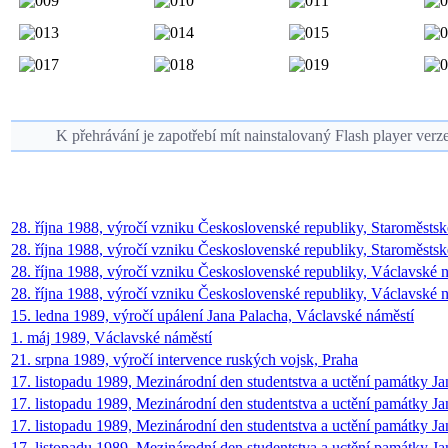
K přehrávání je zapotřebí mít nainstalovaný Flash player verz
28. října 1988, výročí vzniku Československé republiky, Staroměstsk
28. října 1988, výročí vzniku Československé republiky, Staroměstské
28. října 1988, výročí vzniku Československé republiky, Václavské n
28. října 1988, výročí vzniku Československé republiky, Václavské n
15. ledna 1989, výročí upálení Jana Palacha, Václavské náměstí
1. máj 1989, Václavské náměstí
21. srpna 1989, výročí intervence ruských vojsk, Praha
17. listopadu 1989, Mezinárodní den studentstva a uctění památky Ja
17. listopadu 1989, Mezinárodní den studentstva a uctění památky Ja
17. listopadu 1989, Mezinárodní den studentstva a uctění památky Jan
17. listopadu 1989, Mezinárodní den studentstva a uctění památky Jan