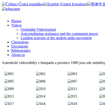
Photos
Videos
Originálni Videojournal
Anti-totalitarian resistance and the communist power
Leading activists of the student strike movement
Chronology
Documents
Bibliography
About us
Autentické videozáběry z listopadu a prosince 1989 jsou zde umístěny
.