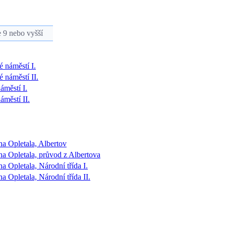
e 9 nebo vyšší
é náměstí I.
 náměstí II.
áměstí I.
áměstí II.
na Opletala, Albertov
na Opletala, průvod z Albertova
a Opletala, Národní třída I.
a Opletala, Národní třída II.