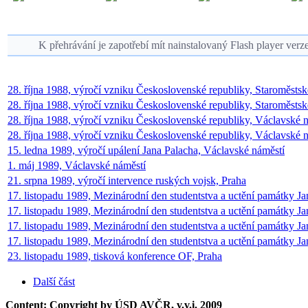
K přehrávání je zapotřebí mít nainstalovaný Flash player verz
28. října 1988, výročí vzniku Československé republiky, Staroměstsk
28. října 1988, výročí vzniku Československé republiky, Staroměstské
28. října 1988, výročí vzniku Československé republiky, Václavské n
28. října 1988, výročí vzniku Československé republiky, Václavské n
15. ledna 1989, výročí upálení Jana Palacha, Václavské náměstí
1. máj 1989, Václavské náměstí
21. srpna 1989, výročí intervence ruských vojsk, Praha
17. listopadu 1989, Mezinárodní den studentstva a uctění památky Ja
17. listopadu 1989, Mezinárodní den studentstva a uctění památky Ja
17. listopadu 1989, Mezinárodní den studentstva a uctění památky Jan
17. listopadu 1989, Mezinárodní den studentstva a uctění památky Jan
23. listopadu 1989, tisková konference OF, Praha
Další část
Content: Copyright by ÚSD AVČR, v.v.i. 2009