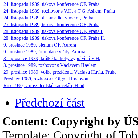
24. listopadu 1989, tisková konference OF, Praha
24. listopadu 1989, rozhovor s V.H. a T.G. Ashem, Praha
24. listopadu 1989, diskuse lidí v metru, Praha
25. listopadu 1989, tisková konference OF, Praha
28. listopadu 1989, tisková konference OF, Praha I.
28. listopadu 1989, tisková konference OF, Praha II.
9. prosince 1989, plenum OF, Aurora
9. prosince 1989, formulace vlády, Aurora
31. prosince 1989, krátké kalhoty, vyprávění V.H.
3. prosince 1989, rozhovor s Václavem Havlem
29. prosince 1989, volba prezidenta Václava Havla, Praha
Prosinec 1989, rozhovor s Olgou Havlovou
Rok 1990, v prezidentské kanceláři, Hrad
Předchozí část
Content: Copyright by ÚS
Template: Copyright of To