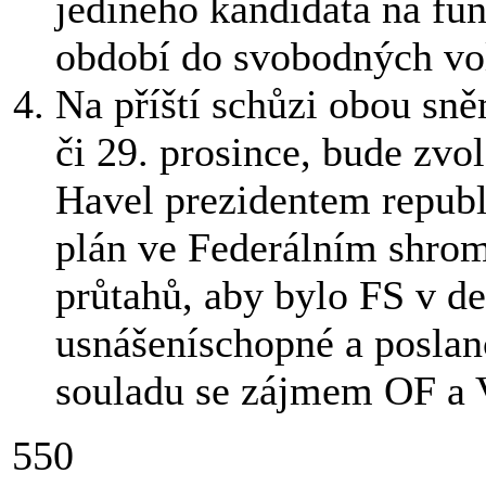
jediného kandidáta na fun
období do svobodných vo
Na příští schůzi obou sně
či 29. prosince, bude zv
Havel prezidentem republi
plán ve Federálním shrom
průtahů, aby bylo FS v d
usnášeníschopné a poslan
souladu se zájmem OF a
550