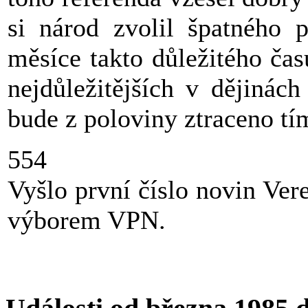
si národ zvolil špatného p
měsíce takto důležitého čas
nejdůležitějších v dějinác
bude z poloviny ztraceno t
554
Vyšlo první číslo novin Ve
výborem VPN.