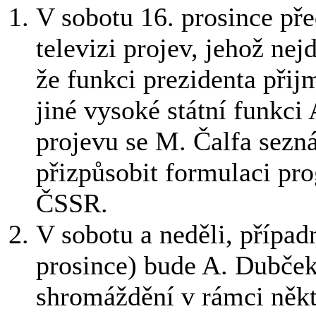
V sobotu 16. prosince př
televizi projev, jehož ne
že funkci prezidenta přij
jiné vysoké státní funkci
projevu se M. Čalfa sezn
přizpůsobit formulaci pr
ČSSR.
V sobotu a neděli, případn
prosince) bude A. Dubče
shromáždění v rámci něk