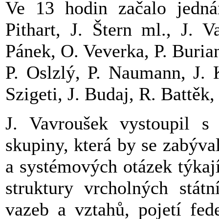
Ve 13 hodin začalo jedná
Pithart, J. Štern ml., J. 
Pánek, O. Veverka, P. Burian
P. Oslzlý, P. Naumann, J. 
Szigeti, J. Budaj, R. Battěk, 
J. Vavroušek vystoupil s
skupiny, která by se zabýv
a systémových otázek týkaj
struktury vrcholných stát
vazeb a vztahů, pojetí fed