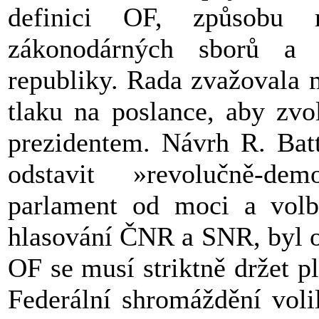
definici OF, způsobu 
zákonodárných sborů a 
republiky. Rada zvažovala 
tlaku na poslance, aby zvo
prezidentem. Návrh R. Bat
odstavit »revolučně-de
parlament od moci a volb
hlasování ČNR a SNR, byl o
OF se musí striktně držet p
Federální shromáždění voli