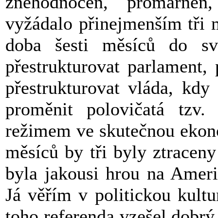
znehodnocen, promarněn
vyžádalo přinejmenším tři 
doba šesti měsíců do s
přestrukturovat parlament,
přestrukturovat vláda, kd
proměnit polovičatá tzv.
režimem ve skutečnou ekono
měsíců by tři byly ztracen
byla jakousi hrou na Ameri
Já věřím v politickou kult
toho referenda vzešel dobrý