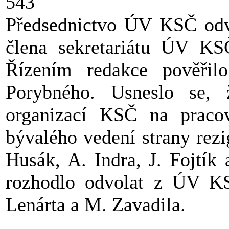
543
Předsednictvo ÚV KSČ odv
člena sekretariátu ÚV KS
Řízením redakce pověřilo
Porybného. Usneslo se, 
organizací KSČ na pracov
bývalého vedení strany rez
Husák, A. Indra, J. Fojtík 
rozhodlo odvolat z ÚV KS
Lenárta a M. Zavadila.