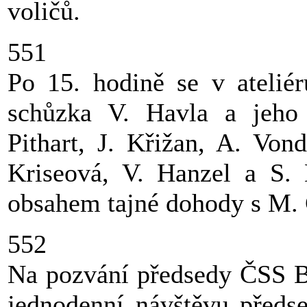
voličů.
551
Po 15. hodině se v ateliér
schůzka V. Havla a jeho n
Pithart, J. Křižan, A. Von
Kriseová, V. Hanzel a S. 
obsahem tajné dohody s M. 
552
Na pozvání předsedy ČSS B.
jednodenní návštěvu předse