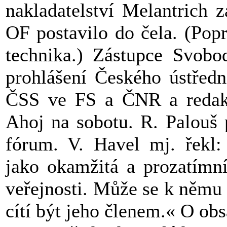
nakladatelství Melantrich z
OF postavilo do čela. (Pop
technika.) Zástupce Svobo
prohlášení Českého ústřed
ČSS ve FS a ČNR a redakc
Ahoj na sobotu. R. Palouš 
fórum. V. Havel mj. řekl
jako okamžitá a prozatímní
veřejnosti. Může se k němu 
cítí být jeho členem.« O ob