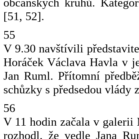
občanských kruhů. Kategor
[51, 52].
55
V 9.30 navštívili představi
Horáček Václava Havla v je
Jan Ruml. Přítomní předběž
schůzky s předsedou vlády 
56
V 11 hodin začala v galeri
rozhodl, že vedle Jana Ru