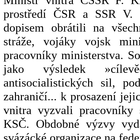
Ministr vnitra ČSSR F. Kin
prostředí ČSR a SSR V. J
dopisem obrátili na všech
stráže, vojáky vojsk min
pracovníky ministerstva. So
jako výsledek »cílev
antisocialistických sil, p
zahraničí... k prosazení jej
vnitra vyzvali pracovníky
KSČ. Obdobné výzvy vydal
svázácké organizace na fede