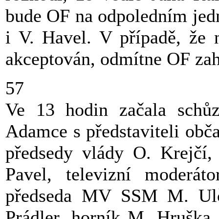
bude OF na odpoledním jedn
i V. Havel. V případě, že 
akceptován, odmítne OF zahá
57
Ve 13 hodin začala schůz
Adamce s představiteli obč
předsedy vlády O. Krejčí
Pavel, televizní moderát
předseda MV SSM M. Ulč
Prádler, horník M. Hruška,