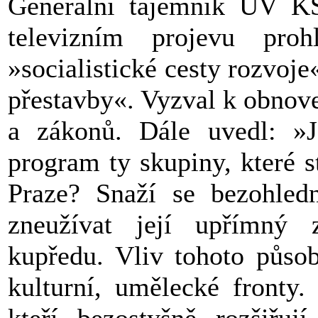
Generální tajemník ÚV K
televizním projevu pro
»socialistické cesty rozvoj
přestavby«. Vyzval k obnov
a zákonů. Dále uvedl: »J
program ty skupiny, které s
Praze? Snaží se bezohled
zneužívat její upřímný 
kupředu. Vliv tohoto působ
kulturní, umělecké fronty