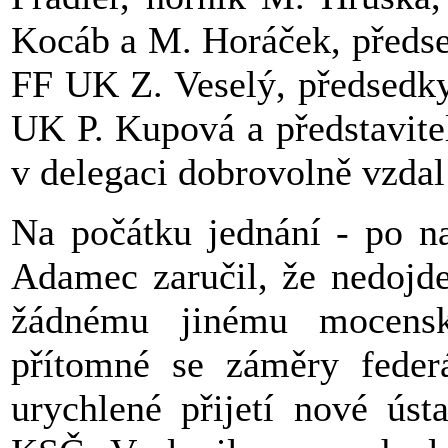
Kocáb a M. Horáček, předs
FF UK Z. Veselý, předsedk
UK P. Kupová a představite
v delegaci dobrovolně vzdal
Na počátku jednání - po na
Adamec zaručil, že nedojde
žádnému jinému mocens
přítomné se záměry federá
urychlené přijetí nové úst