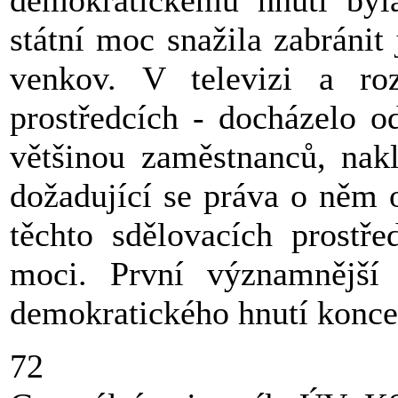
demokratickému hnutí byla
státní moc snažila zabránit
venkov. V televizi a roz
prostředcích - docházelo o
většinou zaměstnanců, nak
dožadující se práva o něm 
těchto sdělovacích prostře
moci. První významnější 
demokratického hnutí konc
72