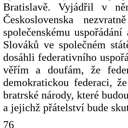
Bratislavě. Vyjádřil v n
Československa nezvratn
společenskému uspořádání 
Slováků ve společném státě
dosáhli federativního uspoř
věřím a doufám, že feder
demokratickou federaci, ž
bratrské národy, které budou
a jejichž přátelství bude sk
76