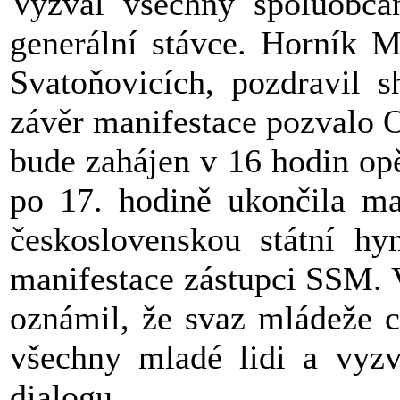
Vyzval všechny spoluobčan
generální stávce. Horník 
Svatoňovicích, pozdravil 
závěr manifestace pozvalo O
bude zahájen v 16 hodin op
po 17. hodině ukončila ma
československou státní hy
manifestace zástupci SSM.
oznámil, že svaz mládeže c
všechny mladé lidi a vyzv
dialogu.