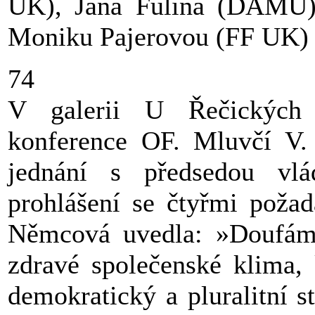
UK), Jana Fulína (DAMU)
Moniku Pajerovou (FF UK) 
74
V galerii U Řečických 
konference OF. Mluvčí V.
jednání s předsedou vl
prohlášení se čtyřmi poža
Němcová uvedla: »Doufáme,
zdravé společenské klima, 
demokratický a pluralitní s