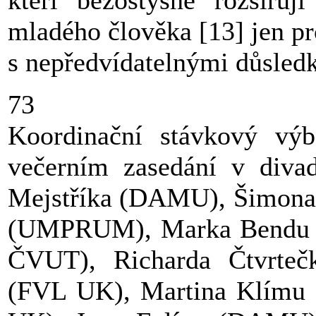
kteří bezostyšně rozšiřu
mladého člověka [13] jen pr
s nepředvídatelnými důsled
73
Koordinační stávkový vý
večerním zasedání v diva
Mejstříka (DAMU), Šimona 
(UMPRUM), Marka Bendu 
ČVUT), Richarda Čtvrteč
(FVL UK), Martina Klímu 