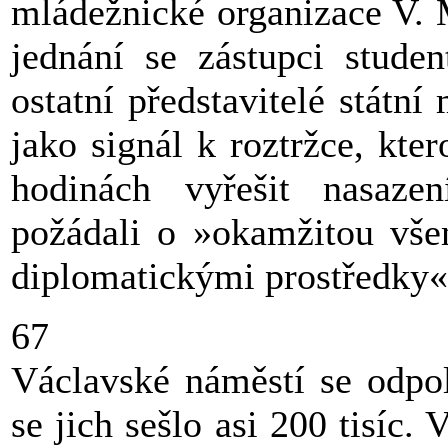
mládežnické organizace V. M
jednání se zástupci stude
ostatní představitelé státn
jako signál k roztržce, kte
hodinách vyřešit nasazen
požádali o »okamžitou vš
diplomatickými prostředky«
67
Václavské náměstí se odpol
se jich sešlo asi 200 tisíc