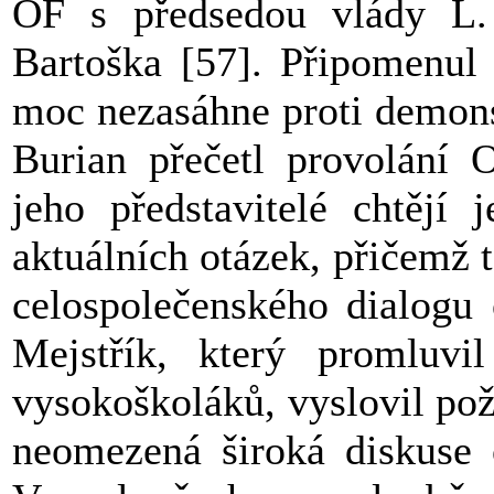
OF s předsedou vlády L.
Bartoška [57]. Připomenul 
moc nezasáhne proti demons
Burian přečetl provolání 
jeho představitelé chtějí 
aktuálních otázek, přičemž 
celospolečenského dialogu
Mejstřík, který promluvi
vysokoškoláků, vyslovil po
neomezená široká diskuse