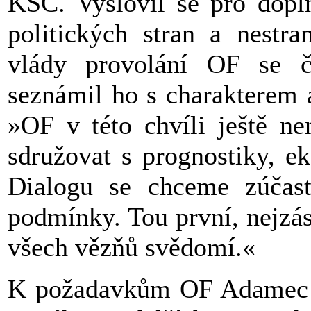
KSČ. Vyslovil se pro dopln
politických stran a nestra
vlády provolání OF se č
seznámil ho s charakterem 
»OF v této chvíli ještě n
sdružovat s prognostiky, ek
Dialogu se chceme zúčastn
podmínky. Tou první, nejzás
všech vězňů svědomí.«
K požadavkům OF Adamec sd