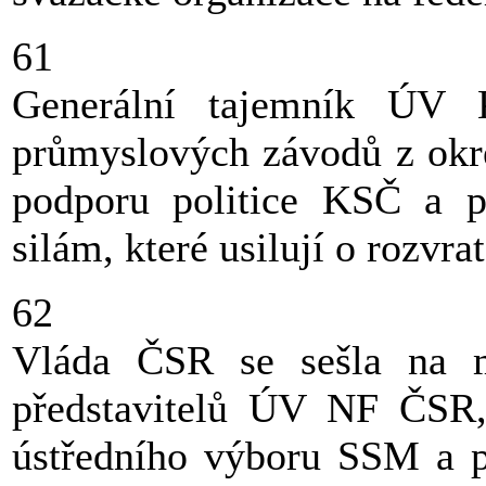
61
Generální tajemník ÚV 
průmyslových závodů z okre
podporu politice KSČ a po
silám, které usilují o rozvra
62
Vláda ČSR se sešla na m
představitelů ÚV NF ČSR,
ústředního výboru SSM a pr