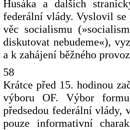
Husáka a dalších stranick
federální vlády. Vyslovil s
věc socialismu (»socialis
diskutovat nebudeme«), vyz
a k zahájení běžného provoz
58
Krátce před 15. hodinou za
výboru OF. Výbor formul
předsedou federální vlády, 
pouze informativní chara