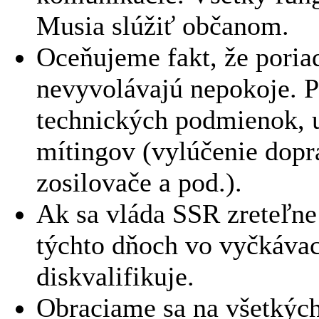
Musia slúžiť občanom.
Oceňujeme fakt, že poria
nevyvolávajú nepokoje. 
technických podmienok, 
mítingov (vylúčenie dopra
zosilovače a pod.).
Ak sa vláda SSR zreteľne 
týchto dňoch vo vyčkávac
diskvalifikuje.
Obraciame sa na všetkých