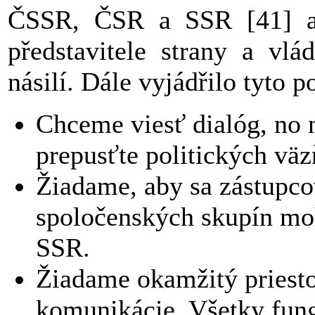
ČSSR, ČSR a SSR [41] a 
představitele strany a vl
násilí. Dále vyjádřilo tyto 
Chceme viesť dialóg, no n
prepusťte politických väz
Žiadame, aby sa zástupco
spoločenských skupín moh
SSR.
Žiadame okamžitý priesto
komunikácie. Všetky fungu